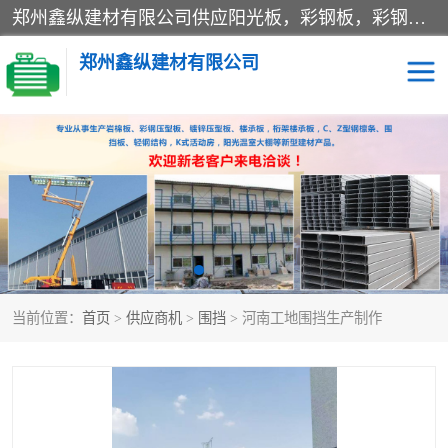
郑州鑫纵建材有限公司供应阳光板，彩钢板，彩钢钢构工程是一家集生产销售租赁安装于一体的企业，主要生产PC采光板，耐力板，仿古琉璃采光板，岩棉板、彩钢压型板、镀锌压型板、桁架楼承板，C、Z型钢檩条、围挡板、轻钢结构，阳光温室大棚等新型建材产品。公司旗下有多台移动式高空压瓦机租赁，承接全国各地业务，专业对外租赁各种型号压瓦机。
郑州鑫纵建材有限公司
高空瓦机租赁
ASA合成树脂仿古瓦
CZ型钢
FRP采光板
PC多层板
PC耐力板
当前位置：
首页
>
供应商机
>
围挡
> 河南工地围挡生产制作
建筑围挡
楼层板
新型活动房
压型彩钢板
岩棉板
钢结构配件