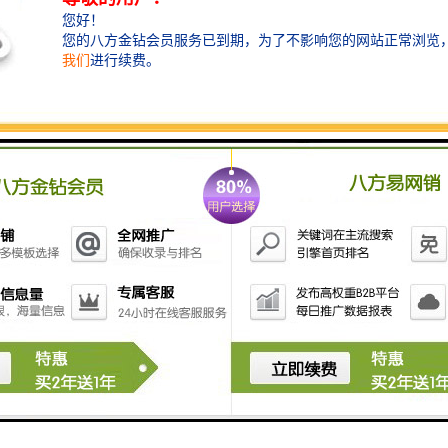
这种灵活的服务模式，尤其适合工期紧张或地域分散的
项目，能够帮助客户节省成本、提*率。
除了产品本身，专业的安装与维护服务也是保障围挡效
能的关键。
我公司拥有经验丰富的施工团队，可根据现场地形与环
境特点，快速完成围挡的搭建与固定。
在安装过程中，我们注重细节处理，如基础加固、连接
件密封等，以增强整体稳定性。
工程结束后，还可提供围挡的拆除、回收或转移服务，
实现资源的循环利用。
随着绿色建筑理念的推广，市政围挡的环保性能也日益
受到关注。
我公司积极探索节能环保材料的应用，在保证质量的前
提下，优先选用可回收或可降解的材质，减少施工过程
中的资源消耗与环境负担。