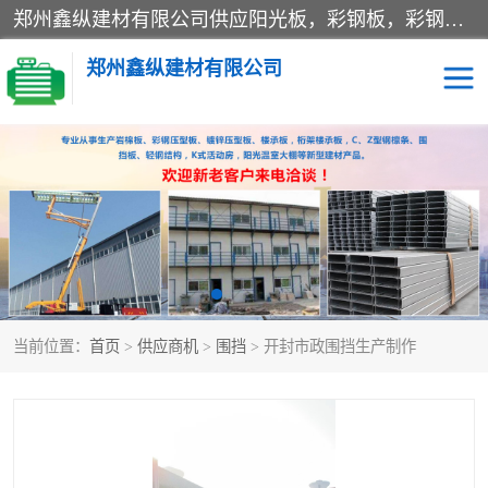
郑州鑫纵建材有限公司供应阳光板，彩钢板，彩钢钢构工程是一家集生产销售租赁安装于一体的企业，主要生产PC采光板，耐力板，仿古琉璃采光板，岩棉板、彩钢压型板、镀锌压型板、桁架楼承板，C、Z型钢檩条、围挡板、轻钢结构，阳光温室大棚等新型建材产品。公司旗下有多台移动式高空压瓦机租赁，承接全国各地业务，专业对外租赁各种型号压瓦机。
郑州鑫纵建材有限公司
高空瓦机租赁
ASA合成树脂仿古瓦
CZ型钢
FRP采光板
PC多层板
PC耐力板
当前位置：
首页
>
供应商机
>
围挡
> 开封市政围挡生产制作
建筑围挡
楼层板
新型活动房
压型彩钢板
岩棉板
钢结构配件