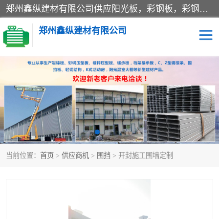
郑州鑫纵建材有限公司供应阳光板，彩钢板，彩钢钢构工程是一家集生产销售租赁安装于一体的企业，主要生产PC采光板，耐力板，仿古琉璃采光板，岩棉板、彩钢压型板、镀锌压型板、桁架楼承板，C、Z型钢檩条、围挡板、轻钢结构，阳光温室大棚等新型建材产品。公司旗下有多台移动式高空压瓦机租赁，承接全国各地业务，专业对外租赁各种型号压瓦机。
郑州鑫纵建材有限公司
高空瓦机租赁
ASA合成树脂仿古瓦
CZ型钢
FRP采光板
PC多层板
PC耐力板
当前位置：
首页
>
供应商机
>
围挡
> 开封施工围墙定制
建筑围挡
楼层板
新型活动房
压型彩钢板
岩棉板
钢结构配件