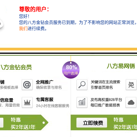
设计，在保温、隔音及抗冲击性能方面表现优异，尤其
适合对环境要求较高的施工区域。
此外，镀锌压型板凭借其出色的防腐蚀能力，适用于潮
湿或多雨环境，确保围墙在长期使用中保持稳定。
针对不同工程需求，我们还可提供仿古琉璃采光板等特
色材质，兼顾实用性与装饰效果，助力项目提升整体形
象。
在定制化服务方面，我们充分理解每个工程项目的独特
性。
从围墙的高度、长度到颜色、图案，均可根据客户的具
体要求进行个性化设计。
例如，对于市政工程或城市更新项目，围墙外观可融入
当地文化元素，采用协调的色调与造型，既美化市容环
境，又传递项目的人文关怀。
对于工业厂区或大型基础设施建设，我们则注重围墙的