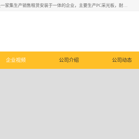
郑州鑫纵建材有限公司供应阳光板，彩钢板，彩钢钢构工程是一家集生产销售租赁安装于一体的企业，主要生产PC采光板，耐力板，仿古琉璃采光板，岩棉板、彩钢压型板、镀锌压型板、桁架楼承板，C、Z型钢檩条、围挡板、轻钢结构，阳光温室大棚等新型建材产品。公司旗下有多台移动式高空压瓦机租赁，承接全国各地业务，专业对外租赁各种型号压瓦机。
企业视频
公司介绍
公司动态