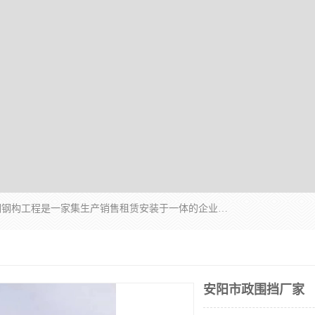
郑州鑫纵建材有限公司供应阳光板，彩钢板，彩钢钢构工程是一家集生产销售租赁安装于一体的企业，主要生产PC采光板，耐力板，仿古琉璃采光板，岩棉板、彩钢压型板、镀锌压型板、桁架楼承板，C、Z型钢檩条、围挡板、轻钢结构，阳光温室大棚等新型建材产品。公司旗下有多台移动式高空压瓦机租赁，承接全国各地业务，专业对外租赁各种型号压瓦机。
安阳市政围挡厂家