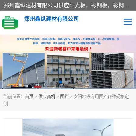
郑州鑫纵建材有限公司供应阳光板，彩钢板，彩钢钢构工程是一家集生产销售租赁安装于一体的企业，主要生产PC采光板，耐力板，仿古琉璃采光板，岩棉板、彩钢压型板、镀锌压型板、桁架楼承板，C、Z型钢檩条、围挡板、轻钢结构，阳光温室大棚等新型建材产品。公司旗下有多台移动式高空压瓦机租赁，承接全国各地业务，专业对外租赁各种型号压瓦机。
郑州鑫纵建材有限公司
高空瓦机租赁
ASA合成树脂仿古瓦
CZ型钢
FRP采光板
PC多层板
PC耐力板
当前位置：
首页
>
供应商机
>
围挡
> 安阳地铁专用围挡各种规格定
建筑围挡
楼层板
制
新型活动房
压型彩钢板
岩棉板
钢结构配件