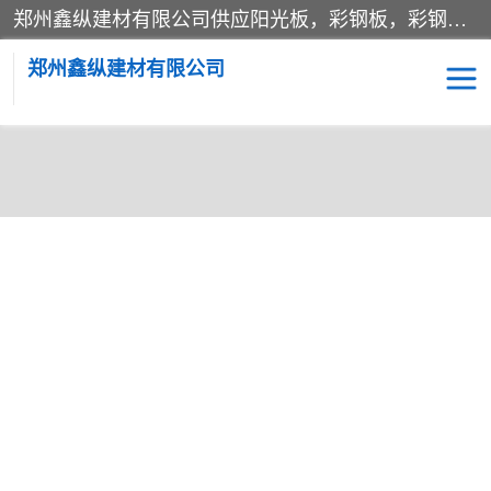
郑州鑫纵建材有限公司供应阳光板，彩钢板，彩钢钢构工程是一家集生产销售租赁安装于一体的企业，主要生产PC采光板，耐力板，仿古琉璃采光板，岩棉板、彩钢压型板、镀锌压型板、桁架楼承板，C、Z型钢檩条、围挡板、轻钢结构，阳光温室大棚等新型建材产品。公司旗下有多台移动式高空压瓦机租赁，承接全国各地业务，专业对外租赁各种型号压瓦机。
郑州鑫纵建材有限公司
高空瓦机租赁
ASA合成树脂仿古瓦
CZ型钢
FRP采光板
PC多层板
PC耐力板
当前位置：
首页
>
供应商机
>
围挡
> 洛阳地铁专用围挡专业定制
建筑围挡
楼层板
新型活动房
压型彩钢板