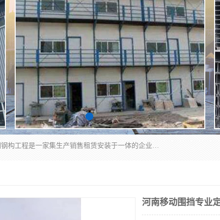
郑州鑫纵建材有限公司供应阳光板，彩钢板，彩钢钢构工程是一家集生产销售租赁安装于一体的企业，主要生产PC采光板，耐力板，仿古琉璃采光板，岩棉板、彩钢压型板、镀锌压型板、桁架楼承板，C、Z型钢檩条、围挡板、轻钢结构，阳光温室大棚等新型建材产品。公司旗下有多台移动式高空压瓦机租赁，承接全国各地业务，专业对外租赁各种型号压瓦机。
河南移动围挡专业