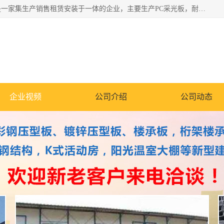
郑州鑫纵建材有限公司供应阳光板，彩钢板，彩钢钢构工程是一家集生产销售租赁安装于一体的企业，主要生产PC采光板，耐力板，仿古琉璃采光板，岩棉板、彩钢压型板、镀锌压型板、桁架楼承板，C、Z型钢檩条、围挡板、轻钢结构，阳光温室大棚等新型建材产品。公司旗下有多台移动式高空压瓦机租赁，承接全国各地业务，专业对外租赁各种型号压瓦机。
企业视频
公司介绍
公司动态