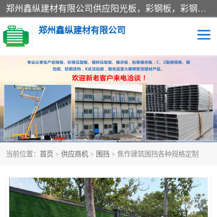
郑州鑫纵建材有限公司供应阳光板，彩钢板，彩钢钢构工程是一家集生产销售租赁安装于一体的企业，主要生产PC采光板，耐力板，仿古琉璃采光板，岩棉板、彩钢压型板、镀锌压型板、桁架楼承板，C、Z型钢檩条、围挡板、轻钢结构，阳光温室大棚等新型建材产品。公司旗下有多台移动式高空压瓦机租赁，承接全国各地业务，专业对外租赁各种型号压瓦机。
郑州鑫纵建材有限公司
高空瓦机租赁
ASA合成树脂仿古瓦
CZ型钢
FRP采光板
PC多层板
PC耐力板
当前位置：
首页
>
供应商机
>
围挡
> 焦作建筑围挡各种规格定制
建筑围挡
楼层板
新型活动房
压型彩钢板
岩棉板
钢结构配件