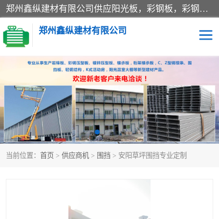
郑州鑫纵建材有限公司供应阳光板，彩钢板，彩钢钢构工程是一家集生产销售租赁安装于一体的企业，主要生产PC采光板，耐力板，仿古琉璃采光板，岩棉板、彩钢压型板、镀锌压型板、桁架楼承板，C、Z型钢檩条、围挡板、轻钢结构，阳光温室大棚等新型建材产品。公司旗下有多台移动式高空压瓦机租赁，承接全国各地业务，专业对外租赁各种型号压瓦机。
郑州鑫纵建材有限公司
高空瓦机租赁
ASA合成树脂仿古瓦
CZ型钢
FRP采光板
PC多层板
PC耐力板
当前位置：
首页
>
供应商机
>
围挡
> 安阳草坪围挡专业定制
建筑围挡
楼层板
新型活动房
压型彩钢板
岩棉板
钢结构配件