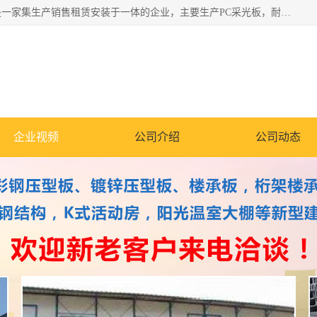
郑州鑫纵建材有限公司供应阳光板，彩钢板，彩钢钢构工程是一家集生产销售租赁安装于一体的企业，主要生产PC采光板，耐力板，仿古琉璃采光板，岩棉板、彩钢压型板、镀锌压型板、桁架楼承板，C、Z型钢檩条、围挡板、轻钢结构，阳光温室大棚等新型建材产品。公司旗下有多台移动式高空压瓦机租赁，承接全国各地业务，专业对外租赁各种型号压瓦机。
企业视频
公司介绍
公司动态