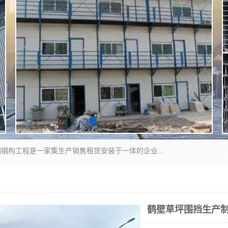
郑州鑫纵建材有限公司供应阳光板，彩钢板，彩钢钢构工程是一家集生产销售租赁安装于一体的企业，主要生产PC采光板，耐力板，仿古琉璃采光板，岩棉板、彩钢压型板、镀锌压型板、桁架楼承板，C、Z型钢檩条、围挡板、轻钢结构，阳光温室大棚等新型建材产品。公司旗下有多台移动式高空压瓦机租赁，承接全国各地业务，专业对外租赁各种型号压瓦机。
鹤壁草坪围挡生产