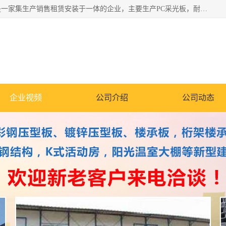
郑州鑫纵建材有限公司供应阳光板，彩钢板，彩钢钢构工程是一家集生产销售租赁安装于一体的企业，主要生产PC采光板，耐力板，仿古琉璃采光板，岩棉板、彩钢压型板、镀锌压型板、桁架楼承板，C、Z型钢檩条、围挡板、轻钢结构，阳光温室大棚等新型建材产品。公司旗下有多台移动式高空压瓦机租赁，承接全国各地业务，专业对外租赁各种型号压瓦机。
企业视频
公司介绍
公司动态