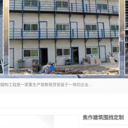
郑州鑫纵建材有限公司供应阳光板，彩钢板，彩钢钢构工程是一家集生产销售租赁安装于一体的企业，主要生产PC采光板，耐力板，仿古琉璃采光板，岩棉板、彩钢压型板、镀锌压型板、桁架楼承板，C、Z型钢檩条、围挡板、轻钢结构，阳光温室大棚等新型建材产品。公司旗下有多台移动式高空压瓦机租赁，承接全国各地业务，专业对外租赁各种型号压瓦机。
焦作建筑围挡定制