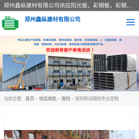
郑州鑫纵建材有限公司供应阳光板，彩钢板，彩钢钢构工程是一家集生产销售租赁安装于一体的企业，主要生产PC采光板，耐力板，仿古琉璃采光板，岩棉板、彩钢压型板、镀锌压型板、桁架楼承板，C、Z型钢檩条、围挡板、轻钢结构，阳光温室大棚等新型建材产品。公司旗下有多台移动式高空压瓦机租赁，承接全国各地业务，专业对外租赁各种型号压瓦机。
郑州鑫纵建材有限公司
高空瓦机租赁
ASA合成树脂仿古瓦
CZ型钢
FRP采光板
PC多层板
PC耐力板
当前位置：
首页
>
供应商机
>
围挡
> 安阳移动围挡专业定制
建筑围挡
楼层板
新型活动房
压型彩钢板
岩棉板
钢结构配件