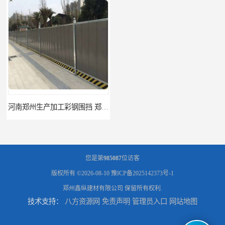
河南郑州生产加工彩钢围挡 郑州鑫纵 质量好 围挡加工
三门峡生产加工彩钢围挡 郑州鑫纵 质量好 围挡加工
您是第
985087
位访客
版权所有 ©2026-08-10
豫ICP备2025142373号-1
郑州鑫纵建材有限公司
保留所有权利.
技术支持：
八方资源网
免责声明
管理员入口
网站地图