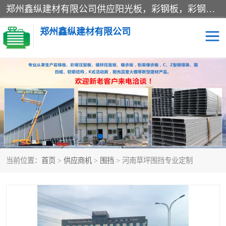
郑州鑫纵建材有限公司供应阳光板，彩钢板，彩钢钢构工程是一家集生产销售租赁安装于一体的企业，主要生产PC采光板，耐力板，仿古琉璃采光板，岩棉板、彩钢压型板、镀锌压型板、桁架楼承板，C、Z型钢檩条、围挡板、轻钢结构，阳光温室大棚等新型建材产品。公司旗下有多台移动式高空压瓦机租赁，承接全国各地业务，专业对外租赁各种型号压瓦机。
郑州鑫纵建材有限公司
高空瓦机租赁
ASA合成树脂仿古瓦
CZ型钢
FRP采光板
PC多层板
PC耐力板
当前位置：
首页
>
供应商机
>
围挡
> 河南草坪围挡专业定制
建筑围挡
楼层板
新型活动房
压型彩钢板
岩棉板
钢结构配件