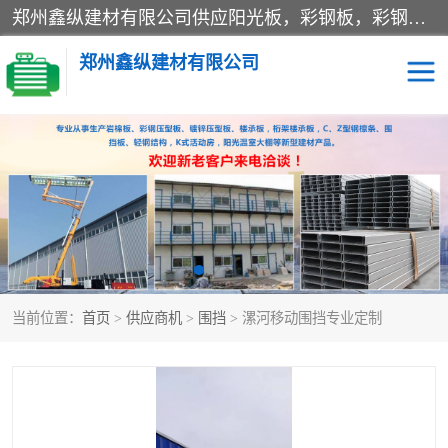
郑州鑫纵建材有限公司供应阳光板，彩钢板，彩钢钢构工程是一家集生产销售租赁安装于一体的企业，主要生产PC采光板，耐力板，仿古琉璃采光板，岩棉板、彩钢压型板、镀锌压型板、桁架楼承板，C、Z型钢檩条、围挡板、轻钢结构，阳光温室大棚等新型建材产品。公司旗下有多台移动式高空压瓦机租赁，承接全国各地业务，专业对外租赁各种型号压瓦机。
郑州鑫纵建材有限公司
高空瓦机租赁
ASA合成树脂仿古瓦
CZ型钢
FRP采光板
PC多层板
PC耐力板
当前位置：
首页
>
供应商机
>
围挡
> 漯河移动围挡专业定制
建筑围挡
楼层板
新型活动房
压型彩钢板
岩棉板
钢结构配件