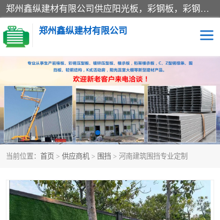
郑州鑫纵建材有限公司供应阳光板，彩钢板，彩钢钢构工程是一家集生产销售租赁安装于一体的企业，主要生产PC采光板，耐力板，仿古琉璃采光板，岩棉板、彩钢压型板、镀锌压型板、桁架楼承板，C、Z型钢檩条、围挡板、轻钢结构，阳光温室大棚等新型建材产品。公司旗下有多台移动式高空压瓦机租赁，承接全国各地业务，专业对外租赁各种型号压瓦机。
郑州鑫纵建材有限公司
高空瓦机租赁
ASA合成树脂仿古瓦
CZ型钢
FRP采光板
PC多层板
PC耐力板
当前位置：
首页
>
供应商机
>
围挡
> 河南建筑围挡专业定制
建筑围挡
楼层板
新型活动房
压型彩钢板
岩棉板
钢结构配件