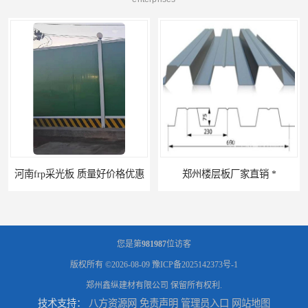
惠
郑州楼层板厂家直销 *
您是第
981987
位访客
版权所有 ©2026-08-09
豫ICP备2025142373号-1
郑州鑫纵建材有限公司
保留所有权利.
技术支持：
八方资源网
免责声明
管理员入口
网站地图