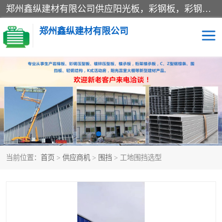
郑州鑫纵建材有限公司供应阳光板，彩钢板，彩钢钢构工程是一家集生产销售租赁安装于一体的企业，主要生产PC采光板，耐力板，仿古琉璃采光板，岩棉板、彩钢压型板、镀锌压型板、桁架楼承板，C、Z型钢檩条、围挡板、轻钢结构，阳光温室大棚等新型建材产品。公司旗下有多台移动式高空压瓦机租赁，承接全国各地业务，专业对外租赁各种型号压瓦机。
郑州鑫纵建材有限公司
高空瓦机租赁
ASA合成树脂仿古瓦
CZ型钢
FRP采光板
PC多层板
PC耐力板
当前位置：
首页
>
供应商机
>
围挡
> 工地围挡选型
建筑围挡
楼层板
新型活动房
压型彩钢板
岩棉板
钢结构配件