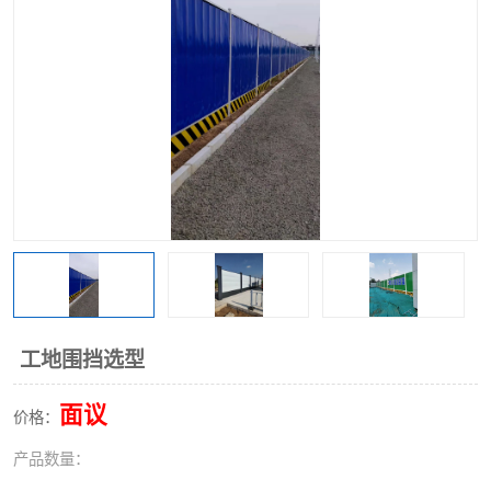
围挡
彩钢板
生产加工单板复合围挡 市
政围挡
工地围挡选型
面议
价格：
产品数量：