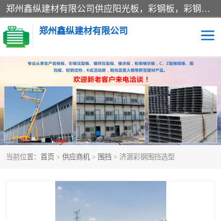
郑州鑫纵建材有限公司供应阳光板，彩钢板，彩钢钢构工程是一家集生产销售租赁安装于一体的企业，主要生产PC采光板，耐力板，仿古琉璃采光板，岩棉板、彩钢压型板、镀锌压型板、桁架楼承板，C、Z型钢檩条、围挡板、轻钢结构，阳光温室大棚等新型建材产品。公司旗下有多台移动式高空压瓦机租赁，承接全国各地业务，专业对外租赁各种型号压瓦机。
郑州鑫纵建材有限公司
高空瓦机租赁
ASA合成树脂仿古瓦
CZ型钢
FRP采光板
PC多层板
PC耐力板
当前位置：
首页
>
供应商机
>
围挡
> 济源彩钢围挡选型
建筑围挡
楼层板
新型活动房
压型彩钢板
岩棉板
钢结构配件