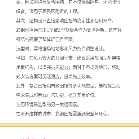
要，例如岩棉板复合围挡，它不仅保温隔热，还能降低
噪音，适用于居民区附近的工程。
其次，结构设计直接影响围挡的稳定性和使用寿命。
彩钢围挡通常由C型或Z型钢檩条作为支撑骨架，这些轻
钢结构确保了整体轻便且坚固。
选型时，需根据场地地形和风力条件调整设计。
例如，在风力较大的开阔地带，建议采用加强型桁架楼
承板结构，以增强抗风能力；而对于不规则地形，移动
式安装方案可灵活适应，提高施工效率。
此外，复合围挡和市政围挡等多功能类型，能根据工程
需求集成照明或广告功能，提升实用价值。
使用环境是选型的另一关键因素。
在济源这样的城市，彩钢围挡需兼顾安全与环保。
例如，在交通繁忙区域，围挡应具备良好的可视性和警
示功能，避免事故发生；在生态敏感区，则宜选用可回