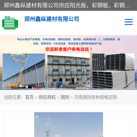
郑州鑫纵建材有限公司供应阳光板，彩钢板，彩钢钢构工程是一家集生产销售租赁安装于一体的企业，主要生产PC采光板，耐力板，仿古琉璃采光板，岩棉板、彩钢压型板、镀锌压型板、桁架楼承板，C、Z型钢檩条、围挡板、轻钢结构，阳光温室大棚等新型建材产品。公司旗下有多台移动式高空压瓦机租赁，承接全国各地业务，专业对外租赁各种型号压瓦机。
郑州鑫纵建材有限公司
高空瓦机租赁
ASA合成树脂仿古瓦
CZ型钢
FRP采光板
PC多层板
PC耐力板
当前位置：
首页
>
供应商机
>
围挡
> 河南围挡各种规格定制
建筑围挡
楼层板
新型活动房
压型彩钢板
岩棉板
钢结构配件