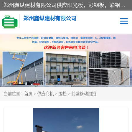
郑州鑫纵建材有限公司供应阳光板，彩钢板，彩钢钢构工程是一家集生产销售租赁安装于一体的企业，主要生产PC采光板，耐力板，仿古琉璃采光板，岩棉板、彩钢压型板、镀锌压型板、桁架楼承板，C、Z型钢檩条、围挡板、轻钢结构，阳光温室大棚等新型建材产品。公司旗下有多台移动式高空压瓦机租赁，承接全国各地业务，专业对外租赁各种型号压瓦机。
郑州鑫纵建材有限公司
高空瓦机租赁
ASA合成树脂仿古瓦
CZ型钢
FRP采光板
PC多层板
PC耐力板
当前位置：
首页
>
供应商机
>
围挡
> 鹤壁移动围挡
建筑围挡
楼层板
新型活动房
压型彩钢板
岩棉板
钢结构配件