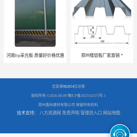
河南frp采光板 质量好价格优惠
郑州楼层板厂家直销 *
您是第
982854
位访客
版权所有 ©2026-08-09
豫ICP备2025142373号-1
郑州鑫纵建材有限公司
保留所有权利.
技术支持：
八方资源网
免责声明
管理员入口
网站地图
河南郑州移动式高空瓦机租赁公司 提高施工效率
河南郑州生产加工彩钢围挡 郑州鑫纵 质量好 围挡加工