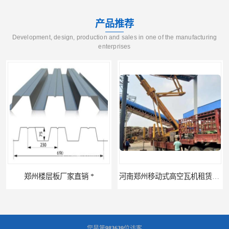
产品推荐
Development, design, production and sales in one of the manufacturing
enterprises
层板厂家直销 *
河南郑州移动式高空瓦机租赁公司 提高施工效率
您是第
983639
位访客