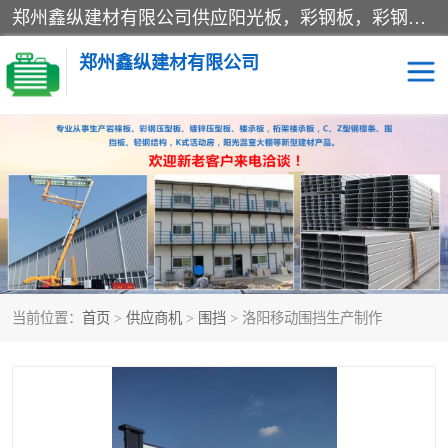
郑州鑫纵建材有限公司供应阳光板，彩钢板，彩钢钢构工程是一家集生产销售租赁安装于一体的企业，主要生产PC采光板，耐力板，仿古琉璃采光板，岩棉板、彩钢压型板、镀锌压型板、桁架楼承板，C、Z型钢檩条、围挡板、轻钢结构，阳光温室大棚等新型建材产品。公司旗下有多台移动式高空压瓦机租赁，承接全国各地业务，专业对外租赁各种型号压瓦机。
郑州鑫纵建材有限公司
高空瓦机租赁
ASA合成树脂仿古瓦
CZ型钢
FRP采光板
PC多层板
PC耐力板
当前位置：
首页
>
供应商机
>
围挡
> 洛阳移动围挡生产制作
建筑围挡
楼层板
新型活动房
压型彩钢板
岩棉板
钢结构配件