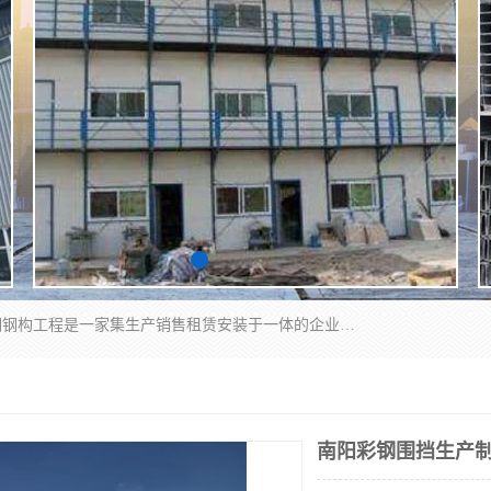
郑州鑫纵建材有限公司供应阳光板，彩钢板，彩钢钢构工程是一家集生产销售租赁安装于一体的企业，主要生产PC采光板，耐力板，仿古琉璃采光板，岩棉板、彩钢压型板、镀锌压型板、桁架楼承板，C、Z型钢檩条、围挡板、轻钢结构，阳光温室大棚等新型建材产品。公司旗下有多台移动式高空压瓦机租赁，承接全国各地业务，专业对外租赁各种型号压瓦机。
南阳彩钢围挡生产