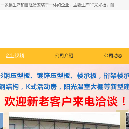
郑州鑫纵建材有限公司供应阳光板，彩钢板，彩钢钢构工程是一家集生产销售租赁安装于一体的企业，主要生产PC采光板，耐力板，仿古琉璃采光板，岩棉板、彩钢压型板、镀锌压型板、桁架楼承板，C、Z型钢檩条、围挡板、轻钢结构，阳光温室大棚等新型建材产品。公司旗下有多台移动式高空压瓦机租赁，承接全国各地业务，专业对外租赁各种型号压瓦机。
企业视频
公司介绍
公司动态