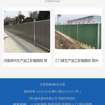
enterprises
河南郑州生产加工彩钢围挡 郑州鑫纵 质量好 围挡加工
三门峡生产加工彩钢围挡 郑州鑫纵 质量好 围挡加工
您是第
982085
位访客
版权所有 ©2026-08-09
豫ICP备2025142373号-1
郑州鑫纵建材有限公司
保留所有权利.
技术支持：
八方资源网
免责声明
管理员入口
网站地图