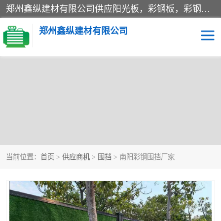
郑州鑫纵建材有限公司供应阳光板，彩钢板，彩钢钢构工程是一家集生产销售租赁安装于一体的企业，主要生产PC采光板，耐力板，仿古琉璃采光板，岩棉板、彩钢压型板、镀锌压型板、桁架楼承板，C、Z型钢檩条、围挡板、轻钢结构，阳光温室大棚等新型建材产品。公司旗下有多台移动式高空压瓦机租赁，承接全国各地业务，专业对外租赁各种型号压瓦机。
郑州鑫纵建材有限公司
高空瓦机租赁
ASA合成树脂仿古瓦
CZ型钢
FRP采光板
PC多层板
PC耐力板
当前位置：
首页
>
供应商机
>
围挡
> 南阳彩钢围挡厂家
建筑围挡
楼层板
新型活动房
压型彩钢板
岩棉板
钢结构配件