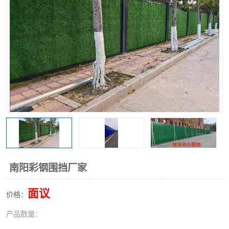
围挡
彩钢板
生产加工单板复合围挡 市
政围挡
南阳彩钢围挡厂家
面议
价格：
产品数量：