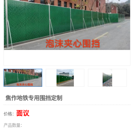
围挡
彩钢板
生产加工单板复合围挡 市
政围挡
焦作地铁专用围挡定制
面议
价格：
产品数量：