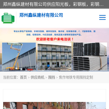
郑州鑫纵建材有限公司供应阳光板，彩钢板，彩钢钢构工程是一家集生产销售租赁安装于一体的企业，主要生产PC采光板，耐力板，仿古琉璃采光板，岩棉板、彩钢压型板、镀锌压型板、桁架楼承板，C、Z型钢檩条、围挡板、轻钢结构，阳光温室大棚等新型建材产品。公司旗下有多台移动式高空压瓦机租赁，承接全国各地业务，专业对外租赁各种型号压瓦机。
郑州鑫纵建材有限公司
高空瓦机租赁
ASA合成树脂仿古瓦
CZ型钢
FRP采光板
PC多层板
PC耐力板
当前位置：
首页
>
供应商机
>
围挡
> 焦作地铁专用围挡定制
建筑围挡
楼层板
新型活动房
压型彩钢板
岩棉板
钢结构配件