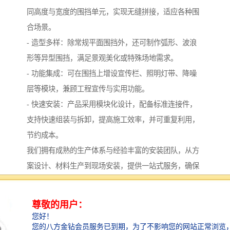
同高度与宽度的围挡单元，实现无缝拼接，适应各种围
合场景。
- 造型多样：除常规平面围挡外，还可制作弧形、波浪
形等异型围挡，满足景观美化或特殊场地需求。
- 功能集成：可在围挡上增设宣传栏、照明灯带、降噪
层等模块，兼顾工程宣传与实用功能。
- 快速安装：产品采用模块化设计，配备标准连接件，
支持快速组装与拆卸，提高施工效率，并可重复利用，
节约成本。
我们拥有成熟的生产体系与经验丰富的安装团队，从方
案设计、材料生产到现场安装，提供一站式服务，确保
每一处草坪围挡既美观又牢固。
品质保障：从材料到工艺的全程把控
优质的产品离不开严格的品质管理。
我们在草坪围挡的制造过程中，始终坚持高标准：