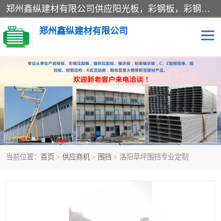
郑州鑫纵建材有限公司供应阳光板，彩钢板，彩钢钢构工程是一家集生产销售租赁安装于一体的企业，主要生产PC采光板，耐力板，仿古琉璃采光板，岩棉板、彩钢压型板、镀锌压型板、桁架楼承板，C、Z型钢檩条、围挡板、轻钢结构，阳光温室大棚等新型建材产品。公司旗下有多台移动式高空压瓦机租赁，承接全国各地业务，专业对外租赁各种型号压瓦机。
郑州鑫纵建材有限公司
高空瓦机租赁
ASA合成树脂仿古瓦
CZ型钢
FRP采光板
PC多层板
PC耐力板
当前位置：
首页
>
供应商机
>
围挡
> 洛阳草坪围挡专业定制
建筑围挡
楼层板
新型活动房
压型彩钢板
岩棉板
钢结构配件