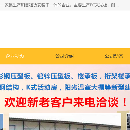
郑州鑫纵建材有限公司供应阳光板，彩钢板，彩钢钢构工程是一家集生产销售租赁安装于一体的企业，主要生产PC采光板，耐力板，仿古琉璃采光板，岩棉板、彩钢压型板、镀锌压型板、桁架楼承板，C、Z型钢檩条、围挡板、轻钢结构，阳光温室大棚等新型建材产品。公司旗下有多台移动式高空压瓦机租赁，承接全国各地业务，专业对外租赁各种型号压瓦机。
企业视频
公司介绍
公司动态