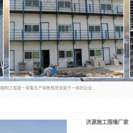
郑州鑫纵建材有限公司供应阳光板，彩钢板，彩钢钢构工程是一家集生产销售租赁安装于一体的企业，主要生产PC采光板，耐力板，仿古琉璃采光板，岩棉板、彩钢压型板、镀锌压型板、桁架楼承板，C、Z型钢檩条、围挡板、轻钢结构，阳光温室大棚等新型建材产品。公司旗下有多台移动式高空压瓦机租赁，承接全国各地业务，专业对外租赁各种型号压瓦机。
济源施工围墙厂家