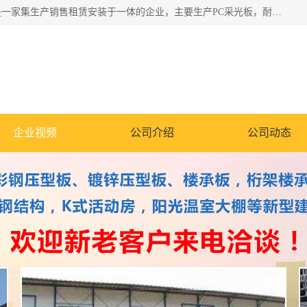
郑州鑫纵建材有限公司供应阳光板，彩钢板，彩钢钢构工程是一家集生产销售租赁安装于一体的企业，主要生产PC采光板，耐力板，仿古琉璃采光板，岩棉板、彩钢压型板、镀锌压型板、桁架楼承板，C、Z型钢檩条、围挡板、轻钢结构，阳光温室大棚等新型建材产品。公司旗下有多台移动式高空压瓦机租赁，承接全国各地业务，专业对外租赁各种型号压瓦机。
企业视频
公司介绍
公司动态