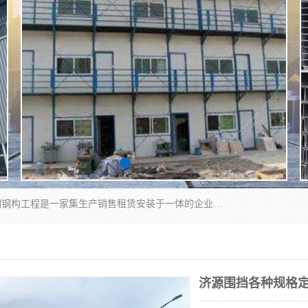
郑州鑫纵建材有限公司供应阳光板，彩钢板，彩钢钢构工程是一家集生产销售租赁安装于一体的企业，主要生产PC采光板，耐力板，仿古琉璃采光板，岩棉板、彩钢压型板、镀锌压型板、桁架楼承板，C、Z型钢檩条、围挡板、轻钢结构，阳光温室大棚等新型建材产品。公司旗下有多台移动式高空压瓦机租赁，承接全国各地业务，专业对外租赁各种型号压瓦机。
济源围挡各种规格