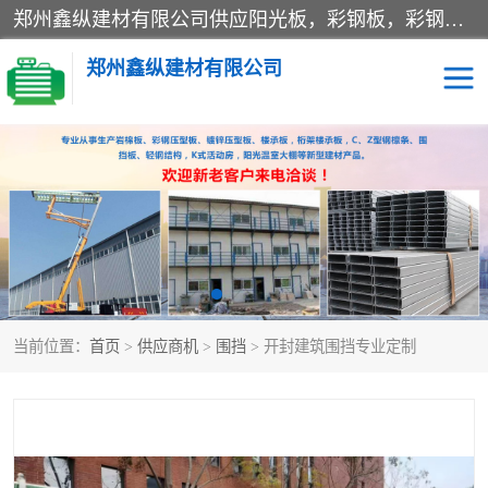
郑州鑫纵建材有限公司供应阳光板，彩钢板，彩钢钢构工程是一家集生产销售租赁安装于一体的企业，主要生产PC采光板，耐力板，仿古琉璃采光板，岩棉板、彩钢压型板、镀锌压型板、桁架楼承板，C、Z型钢檩条、围挡板、轻钢结构，阳光温室大棚等新型建材产品。公司旗下有多台移动式高空压瓦机租赁，承接全国各地业务，专业对外租赁各种型号压瓦机。
郑州鑫纵建材有限公司
高空瓦机租赁
ASA合成树脂仿古瓦
CZ型钢
FRP采光板
PC多层板
PC耐力板
当前位置：
首页
>
供应商机
>
围挡
> 开封建筑围挡专业定制
建筑围挡
楼层板
新型活动房
压型彩钢板
岩棉板
钢结构配件