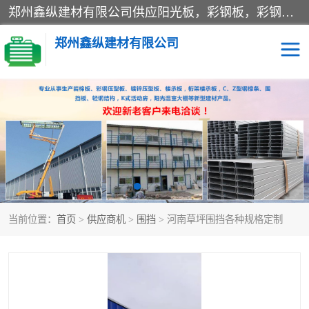
郑州鑫纵建材有限公司供应阳光板，彩钢板，彩钢钢构工程是一家集生产销售租赁安装于一体的企业，主要生产PC采光板，耐力板，仿古琉璃采光板，岩棉板、彩钢压型板、镀锌压型板、桁架楼承板，C、Z型钢檩条、围挡板、轻钢结构，阳光温室大棚等新型建材产品。公司旗下有多台移动式高空压瓦机租赁，承接全国各地业务，专业对外租赁各种型号压瓦机。
郑州鑫纵建材有限公司
高空瓦机租赁
ASA合成树脂仿古瓦
CZ型钢
FRP采光板
PC多层板
PC耐力板
当前位置：
首页
>
供应商机
>
围挡
> 河南草坪围挡各种规格定制
建筑围挡
楼层板
新型活动房
压型彩钢板
岩棉板
钢结构配件