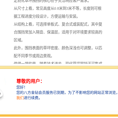
定制化草坪围挡的核心在于灵活响应客户需求。
从尺寸上看，常见高度从0.8米到3米不等，长度则可根
据工程进度分段设计，方便运输与安装。
从结构上看，可选择单板式、复合式或装配式，其中复
合围挡常加入隔音、保温层，适用于对环境要求较高的
区域。
此外，围挡表面的草坪密度、颜色深浅也可调整，以匹
配不同季节或周边景观。
值得一提的是，随着技术进步，现代草坪围挡还可集成
广告位、照明等功能，进一步拓展其应用范围。
例如，在围挡上方加设照明灯带，既能提升夜间安全
性，又能营造景观效果；预留广告位则可为工程方提供
信息公示空间，实现功能多元化。
专业生产保障品质与效率
优质草坪围挡的诞生，离不开专业的生产流程与严格的