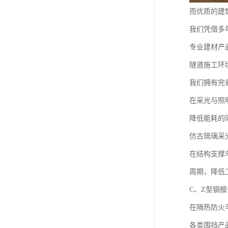
而优质的建
我们凭借多
专业建材产
隧道施工环
我们拥有完
在采光与照
降低能耗的
仿古琉璃采
在结构支撑
周期，降低
C、Z型钢
在隔热防火
各类围挡产