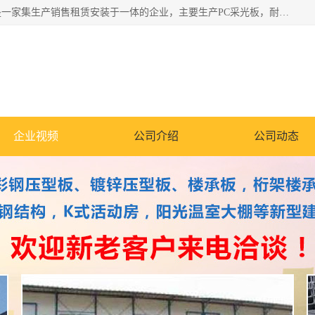
郑州鑫纵建材有限公司供应阳光板，彩钢板，彩钢钢构工程是一家集生产销售租赁安装于一体的企业，主要生产PC采光板，耐力板，仿古琉璃采光板，岩棉板、彩钢压型板、镀锌压型板、桁架楼承板，C、Z型钢檩条、围挡板、轻钢结构，阳光温室大棚等新型建材产品。公司旗下有多台移动式高空压瓦机租赁，承接全国各地业务，专业对外租赁各种型号压瓦机。
企业视频
公司介绍
公司动态