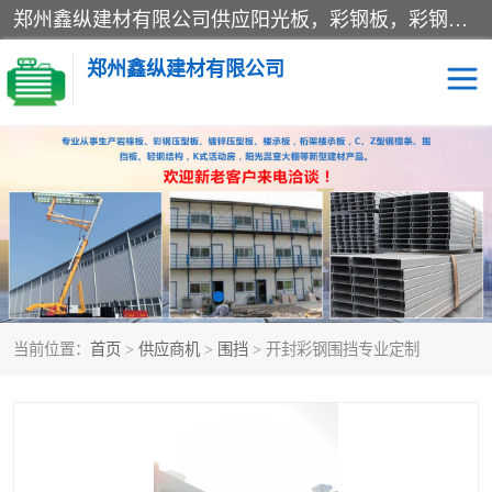
郑州鑫纵建材有限公司供应阳光板，彩钢板，彩钢钢构工程是一家集生产销售租赁安装于一体的企业，主要生产PC采光板，耐力板，仿古琉璃采光板，岩棉板、彩钢压型板、镀锌压型板、桁架楼承板，C、Z型钢檩条、围挡板、轻钢结构，阳光温室大棚等新型建材产品。公司旗下有多台移动式高空压瓦机租赁，承接全国各地业务，专业对外租赁各种型号压瓦机。
郑州鑫纵建材有限公司
高空瓦机租赁
ASA合成树脂仿古瓦
CZ型钢
FRP采光板
PC多层板
PC耐力板
当前位置：
首页
>
供应商机
>
围挡
> 开封彩钢围挡专业定制
建筑围挡
楼层板
新型活动房
压型彩钢板
岩棉板
钢结构配件