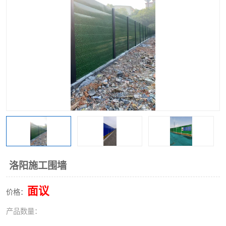
围挡
彩钢板
生产加工单板复合围挡 市
政围挡
洛阳施工围墙
面议
价格：
产品数量：