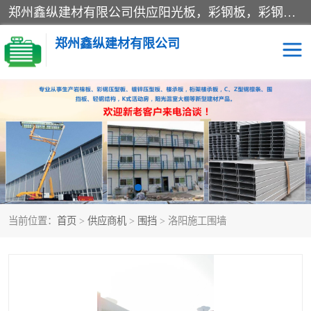
郑州鑫纵建材有限公司供应阳光板，彩钢板，彩钢钢构工程是一家集生产销售租赁安装于一体的企业，主要生产PC采光板，耐力板，仿古琉璃采光板，岩棉板、彩钢压型板、镀锌压型板、桁架楼承板，C、Z型钢檩条、围挡板、轻钢结构，阳光温室大棚等新型建材产品。公司旗下有多台移动式高空压瓦机租赁，承接全国各地业务，专业对外租赁各种型号压瓦机。
郑州鑫纵建材有限公司
高空瓦机租赁
ASA合成树脂仿古瓦
CZ型钢
FRP采光板
PC多层板
PC耐力板
当前位置：
首页
>
供应商机
>
围挡
> 洛阳施工围墙
建筑围挡
楼层板
新型活动房
压型彩钢板
岩棉板
钢结构配件