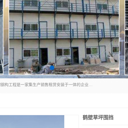
郑州鑫纵建材有限公司供应阳光板，彩钢板，彩钢钢构工程是一家集生产销售租赁安装于一体的企业，主要生产PC采光板，耐力板，仿古琉璃采光板，岩棉板、彩钢压型板、镀锌压型板、桁架楼承板，C、Z型钢檩条、围挡板、轻钢结构，阳光温室大棚等新型建材产品。公司旗下有多台移动式高空压瓦机租赁，承接全国各地业务，专业对外租赁各种型号压瓦机。
鹤壁草坪围挡