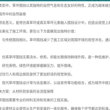
类型中，草坪围挡以其独特的自然气息和生态友好的特性，正成为越来越
城市中的自然画卷
顾名思义，是将仿真草坪或真实草坪元素融入围挡设计中，创造出视觉上
仅美化了施工环境，更在以下方面展现出独特价值：
：与传统围挡相比，草坪围挡减少了施工区域对周围环境的视觉冲击，通
：仿真草坪围挡无需浇水、修剪，却能长期保持鲜绿外观，是一种低维护
：研究表明，绿色环境能够缓解压力、提升情绪。
过往行人和周边居民提供了更加舒适的视觉体验。
：现代草坪围挡设计常与信息展示、公益宣传等功能结合，成为城市中既
决方案：从材料到安装的全流程保障
坪围挡需要专业的材料支持和完善的工程实施。
专业建材企业提供从生产到安装的一体化服务，确保每个环节都达到标准