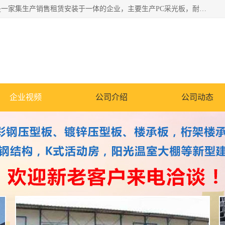
郑州鑫纵建材有限公司供应阳光板，彩钢板，彩钢钢构工程是一家集生产销售租赁安装于一体的企业，主要生产PC采光板，耐力板，仿古琉璃采光板，岩棉板、彩钢压型板、镀锌压型板、桁架楼承板，C、Z型钢檩条、围挡板、轻钢结构，阳光温室大棚等新型建材产品。公司旗下有多台移动式高空压瓦机租赁，承接全国各地业务，专业对外租赁各种型号压瓦机。
企业视频
公司介绍
公司动态