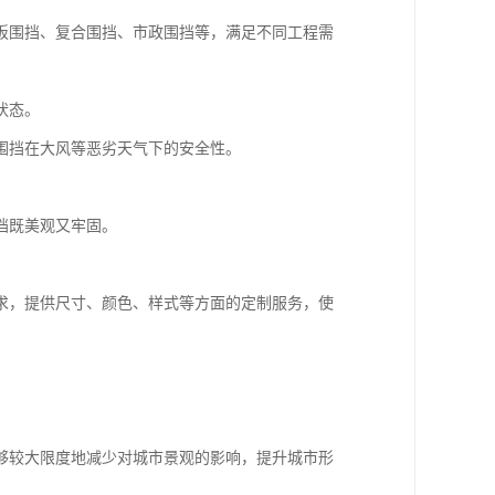
板围挡、复合围挡、市政围挡等，满足不同工程需
状态。
围挡在大风等恶劣天气下的安全性。
挡既美观又牢固。
求，提供尺寸、颜色、样式等方面的定制服务，使
够较大限度地减少对城市景观的影响，提升城市形