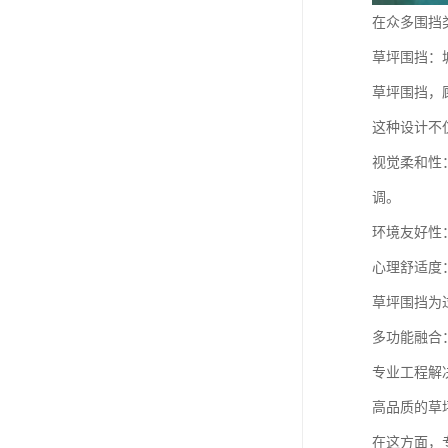
在众多围挡
草坪围挡：
草坪围挡，
这种设计不
视觉柔和性
调。
环境友好性
心理舒适度
草坪围挡为
多功能融合
专业工程解
高品质的草
在这方面，