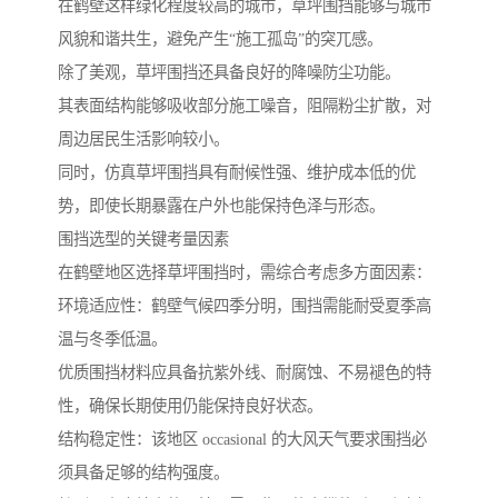
在鹤壁这样绿化程度较高的城市，草坪围挡能够与城市
风貌和谐共生，避免产生“施工孤岛”的突兀感。
除了美观，草坪围挡还具备良好的降噪防尘功能。
其表面结构能够吸收部分施工噪音，阻隔粉尘扩散，对
周边居民生活影响较小。
同时，仿真草坪围挡具有耐候性强、维护成本低的优
势，即使长期暴露在户外也能保持色泽与形态。
围挡选型的关键考量因素
在鹤壁地区选择草坪围挡时，需综合考虑多方面因素：
环境适应性：鹤壁气候四季分明，围挡需能耐受夏季高
温与冬季低温。
优质围挡材料应具备抗紫外线、耐腐蚀、不易褪色的特
性，确保长期使用仍能保持良好状态。
结构稳定性：该地区 occasional 的大风天气要求围挡必
须具备足够的结构强度。