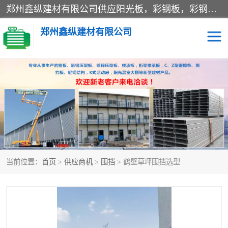
郑州鑫纵建材有限公司供应阳光板，彩钢板，彩钢钢构工程是一家集生产销售租赁安装于一体的企业，主要生产PC采光板，耐力板，仿古琉璃采光板，岩棉板、彩钢压型板、镀锌压型板、桁架楼承板，C、Z型钢檩条、围挡板、轻钢结构，阳光温室大棚等新型建材产品。公司旗下有多台移动式高空压瓦机租赁，承接全国各地业务，专业对外租赁各种型号压瓦机。
郑州鑫纵建材有限公司
高空瓦机租赁
ASA合成树脂仿古瓦
CZ型钢
FRP采光板
PC多层板
PC耐力板
当前位置：
首页
>
供应商机
>
围挡
> 鹤壁草坪围挡选型
建筑围挡
楼层板
新型活动房
压型彩钢板
岩棉板
钢结构配件