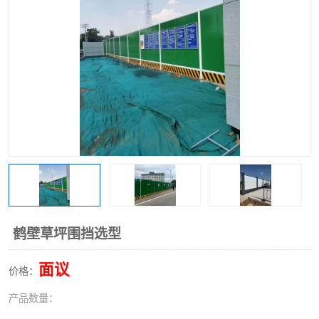
围挡
彩钢板
生产加工单板复合围挡 市
政围挡
鹤壁草坪围挡选型
面议
价格：
产品数量：