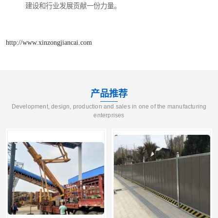
建设和行业发展贡献一份力量。
http://www.xinzongjiancai.com
产品推荐
Development, design, production and sales in one of the manufacturing
enterprises