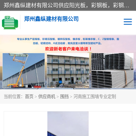
郑州鑫纵建材有限公司供应阳光板，彩钢板，彩钢钢构工程是一家集生产销售租赁安装于一体的企业，主要生产PC采光板，耐力板，仿古琉璃采光板，岩棉板、彩钢压型板、镀锌压型板、桁架楼承板，C、Z型钢檩条、围挡板、轻钢结构，阳光温室大棚等新型建材产品。公司旗下有多台移动式高空压瓦机租赁，承接全国各地业务，专业对外租赁各种型号压瓦机。
郑州鑫纵建材有限公司
高空瓦机租赁
ASA合成树脂仿古瓦
CZ型钢
FRP采光板
PC多层板
PC耐力板
当前位置：
首页
>
供应商机
>
围挡
> 河南施工围墙专业定制
建筑围挡
楼层板
新型活动房
压型彩钢板
岩棉板
钢结构配件