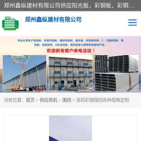
郑州鑫纵建材有限公司供应阳光板，彩钢板，彩钢钢构工程是一家集生产销售租赁安装于一体的企业，主要生产PC采光板，耐力板，仿古琉璃采光板，岩棉板、彩钢压型板、镀锌压型板、桁架楼承板，C、Z型钢檩条、围挡板、轻钢结构，阳光温室大棚等新型建材产品。公司旗下有多台移动式高空压瓦机租赁，承接全国各地业务，专业对外租赁各种型号压瓦机。
郑州鑫纵建材有限公司
高空瓦机租赁
ASA合成树脂仿古瓦
CZ型钢
FRP采光板
PC多层板
PC耐力板
当前位置：
首页
>
供应商机
>
围挡
> 洛阳彩钢围挡各种规格定制
建筑围挡
楼层板
新型活动房
压型彩钢板
岩棉板
钢结构配件