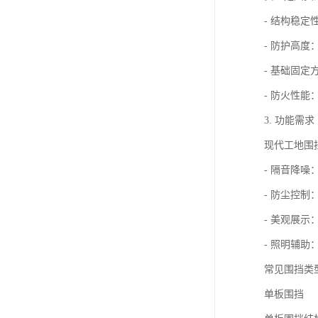
- 结构稳
- 防护高
- 基础固
- 防火性
3. 功能需求
现代工地围
- 隔音降
- 防尘控
- 美观展
- 照明辅
常见围挡类
单板围挡