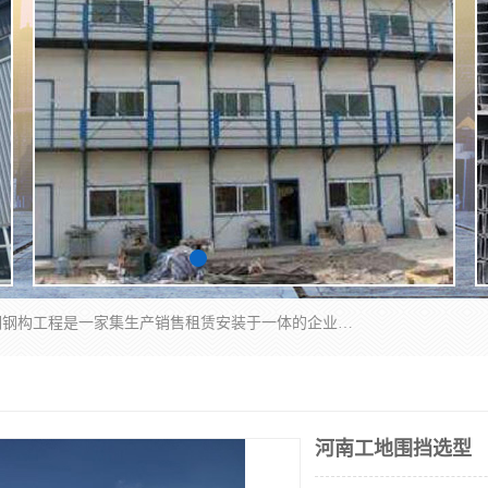
郑州鑫纵建材有限公司供应阳光板，彩钢板，彩钢钢构工程是一家集生产销售租赁安装于一体的企业，主要生产PC采光板，耐力板，仿古琉璃采光板，岩棉板、彩钢压型板、镀锌压型板、桁架楼承板，C、Z型钢檩条、围挡板、轻钢结构，阳光温室大棚等新型建材产品。公司旗下有多台移动式高空压瓦机租赁，承接全国各地业务，专业对外租赁各种型号压瓦机。
河南工地围挡选型