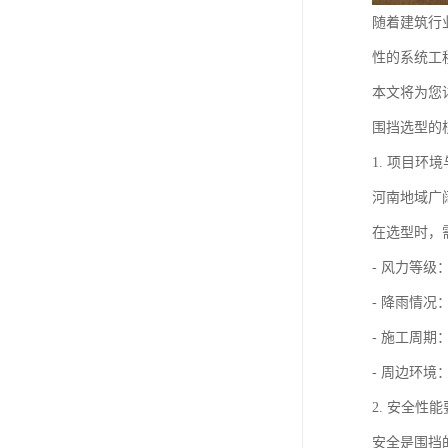
随着建筑行
性的系统工
本文将为您
围挡选型的
1. 项目环
河南地域广
在选型时，
- 风力等
- 降雨情
- 施工周
- 周边环
2. 安全性
安全是围挡