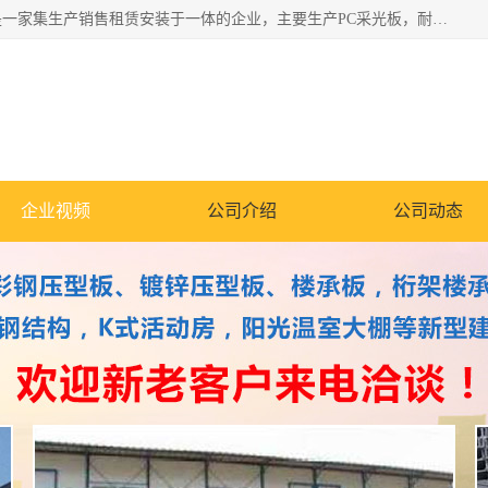
郑州鑫纵建材有限公司供应阳光板，彩钢板，彩钢钢构工程是一家集生产销售租赁安装于一体的企业，主要生产PC采光板，耐力板，仿古琉璃采光板，岩棉板、彩钢压型板、镀锌压型板、桁架楼承板，C、Z型钢檩条、围挡板、轻钢结构，阳光温室大棚等新型建材产品。公司旗下有多台移动式高空压瓦机租赁，承接全国各地业务，专业对外租赁各种型号压瓦机。
企业视频
公司介绍
公司动态