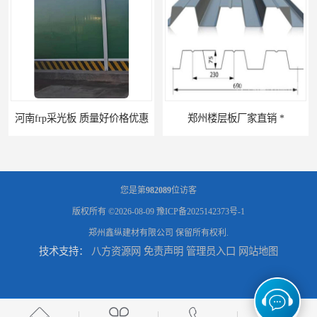
采光板 质量好价格优惠
郑州楼层板厂家直销 *
您是第
982089
位访客
版权所有 ©2026-08-09
豫ICP备2025142373号-1
郑州鑫纵建材有限公司
保留所有权利.
技术支持：
八方资源网
免责声明
管理员入口
网站地图
河南郑州移动式高空瓦机租赁公司 提高施工效率
河南郑州生产加工彩钢围挡 郑州鑫纵 质量好 围挡加工