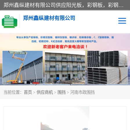
郑州鑫纵建材有限公司供应阳光板，彩钢板，彩钢钢构工程是一家集生产销售租赁安装于一体的企业，主要生产PC采光板，耐力板，仿古琉璃采光板，岩棉板、彩钢压型板、镀锌压型板、桁架楼承板，C、Z型钢檩条、围挡板、轻钢结构，阳光温室大棚等新型建材产品。公司旗下有多台移动式高空压瓦机租赁，承接全国各地业务，专业对外租赁各种型号压瓦机。
郑州鑫纵建材有限公司
高空瓦机租赁
ASA合成树脂仿古瓦
CZ型钢
FRP采光板
PC多层板
PC耐力板
当前位置：
首页
>
供应商机
>
围挡
> 河南市政围挡
建筑围挡
楼层板
新型活动房
压型彩钢板
岩棉板
钢结构配件