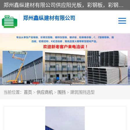
郑州鑫纵建材有限公司供应阳光板，彩钢板，彩钢钢构工程是一家集生产销售租赁安装于一体的企业，主要生产PC采光板，耐力板，仿古琉璃采光板，岩棉板、彩钢压型板、镀锌压型板、桁架楼承板，C、Z型钢檩条、围挡板、轻钢结构，阳光温室大棚等新型建材产品。公司旗下有多台移动式高空压瓦机租赁，承接全国各地业务，专业对外租赁各种型号压瓦机。
郑州鑫纵建材有限公司
高空瓦机租赁
ASA合成树脂仿古瓦
CZ型钢
FRP采光板
PC多层板
PC耐力板
当前位置：
首页
>
供应商机
>
围挡
> 建筑围挡选型
建筑围挡
楼层板
新型活动房
压型彩钢板
岩棉板
钢结构配件