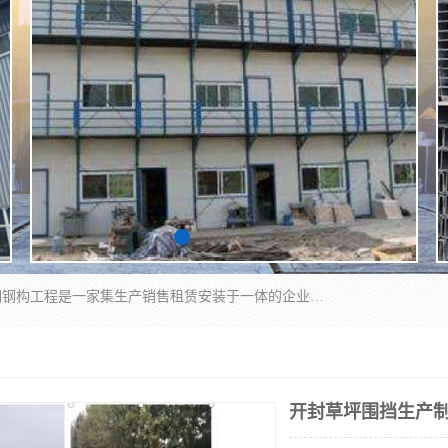
郑州鑫纵建材有限公司供应阳光板，彩钢板，彩钢钢构工程是一家集生产销售租赁安装于一体的企业，主要生产PC采光板，耐力板，仿古琉璃采光板，岩棉板、彩钢压型板、镀锌压型板、桁架楼承板，C、Z型钢檩条、围挡板、轻钢结构，阳光温室大棚等新型建材产品。公司旗下有多台移动式高空压瓦机租赁，承接全国各地业务，专业对外租赁各种型号压瓦机。
开封草坪围挡生产