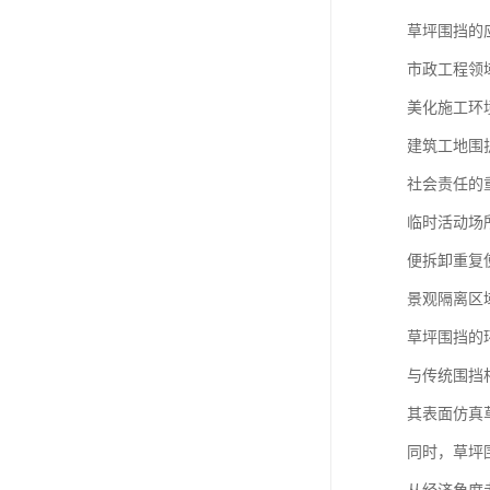
草坪围挡的
市政工程领
美化施工环
建筑工地围
社会责任的
临时活动场
便拆卸重复
景观隔离区
草坪围挡的
与传统围挡
其表面仿真
同时，草坪