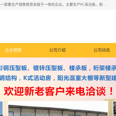
郑州鑫纵建材有限公司供应阳光板，彩钢板，彩钢钢构工程是一家集生产销售租赁安装于一体的企业，主要生产PC采光板，耐力板，仿古琉璃采光板，岩棉板、彩钢压型板、镀锌压型板、桁架楼承板，C、Z型钢檩条、围挡板、轻钢结构，阳光温室大棚等新型建材产品。公司旗下有多台移动式高空压瓦机租赁，承接全国各地业务，专业对外租赁各种型号压瓦机。
企业视频
公司介绍
公司动态