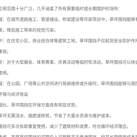
应用范围十分广泛，几乎涵盖了所有需要临时或长期围护的场所：
域：在城市道路施工、管道铺设、桥梁建设等市政项目中，草坪围挡能够
境，降低施工带来的视觉污染。
护：在住宅小区、商业综合体等建筑工地，草坪围挡不仅起到安全防护作
重视。
所：对于大型展会、体育赛事、庆典活动等临时性活动，草坪围挡可以快
使用。
域：在公园、广场等公共空间进行局部维修或升级时，草坪围挡能够与周
环保与经济效益
相比，草坪围挡在环保方面具有明显优势。
草坪无需浇水、施肥或修剪，节省了大量水资源与维护成本。
围挡可多次拆卸重复使用，减少了建筑材料浪费，符合循环经济理念。