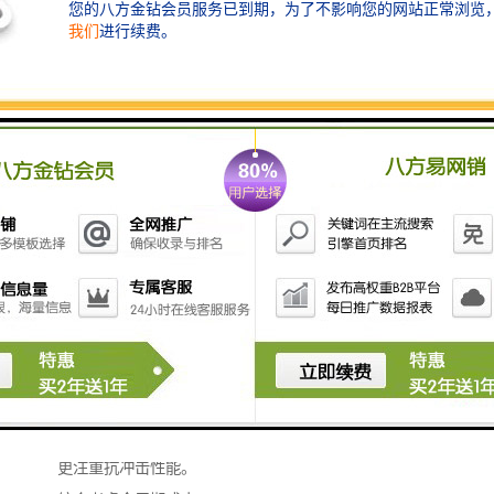
同时保持良好的视觉通透性，便于管理人员观察各区域
工作情况。
模块化围挡系统
模块化设计的围挡系统以其标准化、快速拆装的特点，
特别适用于需要频繁调整布局或临时分隔的场所。
这类系统组件可重复利用，减少材料浪费，符合可持续
发展理念。
专业选型建议
评估具体使用环境
在选择隔断围墙前，应详细分析厂房内部环境：包括温
度变化范围、湿度水平、是否存在腐蚀性物质、噪音产
生源分布、消防安全要求等。
不同生产环境对围墙材料有不同要求，例如食品加工车
间可能需要易清洁、防霉变的材料，而机械加工区域则
更注重抗冲击性能。