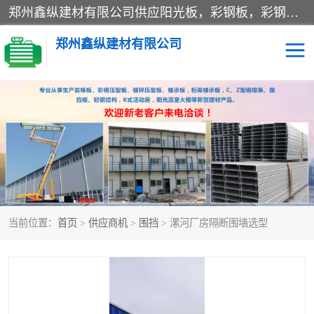
郑州鑫纵建材有限公司供应阳光板，彩钢板，彩钢钢构工程是一家集生产销售租赁安装于一体的企业，主要生产PC采光板，耐力板，仿古琉璃采光板，岩棉板、彩钢压型板、镀锌压型板、桁架楼承板，C、Z型钢檩条、围挡板、轻钢结构，阳光温室大棚等新型建材产品。公司旗下有多台移动式高空压瓦机租赁，承接全国各地业务，专业对外租赁各种型号压瓦机。
郑州鑫纵建材有限公司
高空瓦机租赁
ASA合成树脂仿古瓦
CZ型钢
FRP采光板
PC多层板
PC耐力板
当前位置：
首页
>
供应商机
>
围挡
> 漯河厂房隔断围墙选型
建筑围挡
楼层板
新型活动房
压型彩钢板
岩棉板
钢结构配件