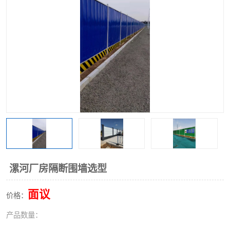
围挡
彩钢板
生产加工单板复合围挡 市
政围挡
漯河厂房隔断围墙选型
面议
价格：
产品数量：