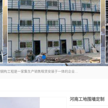
郑州鑫纵建材有限公司供应阳光板，彩钢板，彩钢钢构工程是一家集生产销售租赁安装于一体的企业，主要生产PC采光板，耐力板，仿古琉璃采光板，岩棉板、彩钢压型板、镀锌压型板、桁架楼承板，C、Z型钢檩条、围挡板、轻钢结构，阳光温室大棚等新型建材产品。公司旗下有多台移动式高空压瓦机租赁，承接全国各地业务，专业对外租赁各种型号压瓦机。
河南工地围墙定制