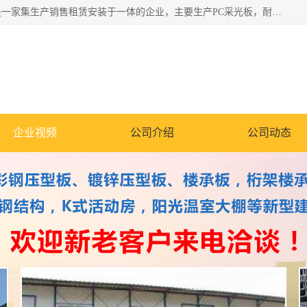
郑州鑫纵建材有限公司供应阳光板，彩钢板，彩钢钢构工程是一家集生产销售租赁安装于一体的企业，主要生产PC采光板，耐力板，仿古琉璃采光板，岩棉板、彩钢压型板、镀锌压型板、桁架楼承板，C、Z型钢檩条、围挡板、轻钢结构，阳光温室大棚等新型建材产品。公司旗下有多台移动式高空压瓦机租赁，承接全国各地业务，专业对外租赁各种型号压瓦机。
企业视频
公司介绍
公司动态