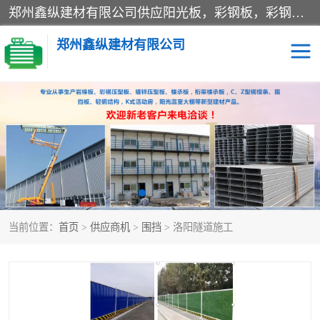
郑州鑫纵建材有限公司供应阳光板，彩钢板，彩钢钢构工程是一家集生产销售租赁安装于一体的企业，主要生产PC采光板，耐力板，仿古琉璃采光板，岩棉板、彩钢压型板、镀锌压型板、桁架楼承板，C、Z型钢檩条、围挡板、轻钢结构，阳光温室大棚等新型建材产品。公司旗下有多台移动式高空压瓦机租赁，承接全国各地业务，专业对外租赁各种型号压瓦机。
郑州鑫纵建材有限公司
高空瓦机租赁
ASA合成树脂仿古瓦
CZ型钢
FRP采光板
PC多层板
PC耐力板
当前位置：
首页
>
供应商机
>
围挡
> 洛阳隧道施工
建筑围挡
楼层板
新型活动房
压型彩钢板
岩棉板
钢结构配件