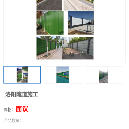
围挡
彩钢板
生产加工单板复合围挡 市
政围挡
洛阳隧道施工
面议
价格：
产品数量：