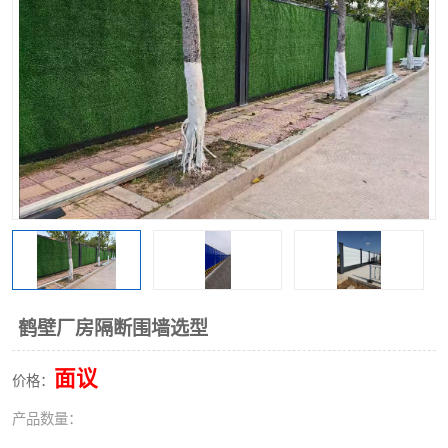
围挡
彩钢板
生产加工单板复合围挡 市
政围挡
鹤壁厂房隔断围墙选型
面议
价格：
产品数量：