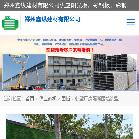
郑州鑫纵建材有限公司供应阳光板，彩钢板，彩钢钢构工程是一家集生产销售租赁安装于一体的企业，主要生产PC采光板，耐力板，仿古琉璃采光板，岩棉板、彩钢压型板、镀锌压型板、桁架楼承板，C、Z型钢檩条、围挡板、轻钢结构，阳光温室大棚等新型建材产品。公司旗下有多台移动式高空压瓦机租赁，承接全国各地业务，专业对外租赁各种型号压瓦机。
郑州鑫纵建材有限公司
高空瓦机租赁
ASA合成树脂仿古瓦
CZ型钢
FRP采光板
PC多层板
PC耐力板
当前位置：
首页
>
供应商机
>
围挡
> 鹤壁厂房隔断围墙选型
建筑围挡
楼层板
新型活动房
压型彩钢板
岩棉板
钢结构配件