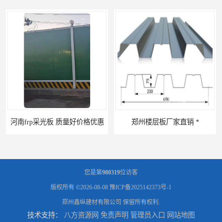
郑州楼层板厂家直销 *
河南郑州移动式高空瓦机租赁公司 提高施工效率
您是第
980319
位访客
版权所有 ©2026-08-08
豫ICP备2025142373号-1
郑州鑫纵建材有限公司
保留所有权利.
技术支持：
八方资源网
免责声明
管理员入口
网站地图