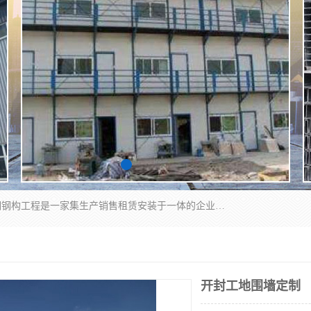
郑州鑫纵建材有限公司供应阳光板，彩钢板，彩钢钢构工程是一家集生产销售租赁安装于一体的企业，主要生产PC采光板，耐力板，仿古琉璃采光板，岩棉板、彩钢压型板、镀锌压型板、桁架楼承板，C、Z型钢檩条、围挡板、轻钢结构，阳光温室大棚等新型建材产品。公司旗下有多台移动式高空压瓦机租赁，承接全国各地业务，专业对外租赁各种型号压瓦机。
开封工地围墙定制