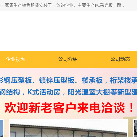
郑州鑫纵建材有限公司供应阳光板，彩钢板，彩钢钢构工程是一家集生产销售租赁安装于一体的企业，主要生产PC采光板，耐力板，仿古琉璃采光板，岩棉板、彩钢压型板、镀锌压型板、桁架楼承板，C、Z型钢檩条、围挡板、轻钢结构，阳光温室大棚等新型建材产品。公司旗下有多台移动式高空压瓦机租赁，承接全国各地业务，专业对外租赁各种型号压瓦机。
企业视频
公司介绍
公司动态