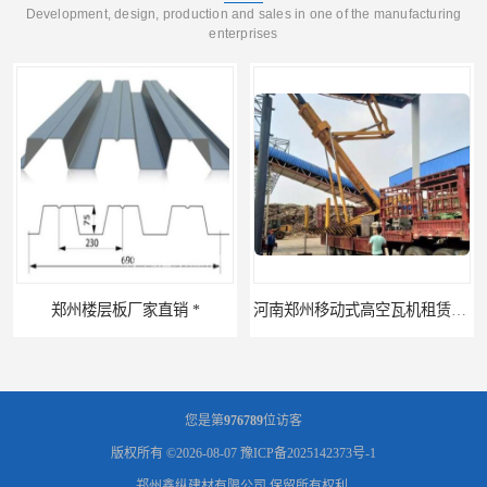
Development, design, production and sales in one of the manufacturing
enterprises
*
河南郑州移动式高空瓦机租赁公司 提高施工效率
您是第
976789
位访客
版权所有 ©2026-08-07
豫ICP备2025142373号-1
郑州鑫纵建材有限公司
保留所有权利.