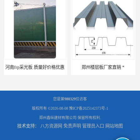
郑州楼层板厂家直销 *
河南郑州移动式高空瓦机租赁公司 提高施工效率
您是第
980329
位访客
版权所有 ©2026-08-08
豫ICP备2025142373号-1
郑州鑫纵建材有限公司
保留所有权利.
技术支持：
八方资源网
免责声明
管理员入口
网站地图