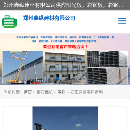
郑州鑫纵建材有限公司供应阳光板，彩钢板，彩钢钢构工程是一家集生产销售租赁安装于一体的企业，主要生产PC采光板，耐力板，仿古琉璃采光板，岩棉板、彩钢压型板、镀锌压型板、桁架楼承板，C、Z型钢檩条、围挡板、轻钢结构，阳光温室大棚等新型建材产品。公司旗下有多台移动式高空压瓦机租赁，承接全国各地业务，专业对外租赁各种型号压瓦机。
郑州鑫纵建材有限公司
高空瓦机租赁
ASA合成树脂仿古瓦
CZ型钢
FRP采光板
PC多层板
PC耐力板
当前位置：
首页
>
供应商机
>
围挡
> 安阳建筑围挡定制
建筑围挡
楼层板
新型活动房
压型彩钢板
岩棉板
钢结构配件