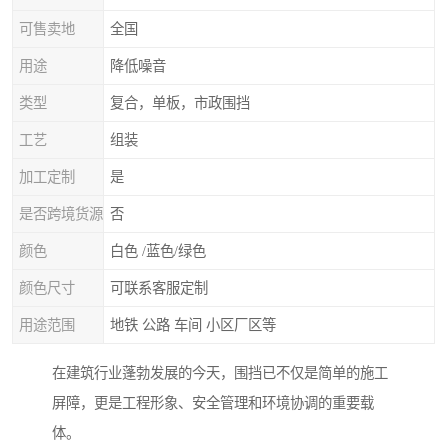
可售卖地
全国
用途
降低噪音
类型
复合，单板，市政围挡
工艺
组装
加工定制
是
是否跨境货源
否
颜色
白色 /蓝色/绿色
颜色尺寸
可联系客服定制
用途范围
地铁 公路 车间 小区厂区等
在建筑行业蓬勃发展的今天，围挡已不仅是简单的施工
屏障，更是工程形象、安全管理和环境协调的重要载
体。