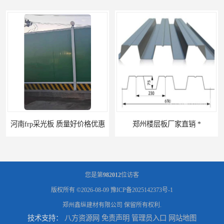
惠
郑州楼层板厂家直销 *
您是第
982012
位访客
版权所有 ©2026-08-09
豫ICP备2025142373号-1
郑州鑫纵建材有限公司
保留所有权利.
技术支持：
八方资源网
免责声明
管理员入口
网站地图