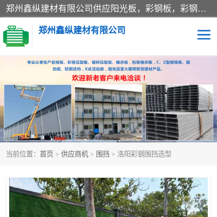
郑州鑫纵建材有限公司供应阳光板，彩钢板，彩钢钢构工程是一家集生产销售租赁安装于一体的企业，主要生产PC采光板，耐力板，仿古琉璃采光板，岩棉板、彩钢压型板、镀锌压型板、桁架楼承板，C、Z型钢檩条、围挡板、轻钢结构，阳光温室大棚等新型建材产品。公司旗下有多台移动式高空压瓦机租赁，承接全国各地业务，专业对外租赁各种型号压瓦机。
郑州鑫纵建材有限公司
高空瓦机租赁
ASA合成树脂仿古瓦
CZ型钢
FRP采光板
PC多层板
PC耐力板
当前位置：
首页
>
供应商机
>
围挡
> 洛阳彩钢围挡选型
建筑围挡
楼层板
新型活动房
压型彩钢板
岩棉板
钢结构配件