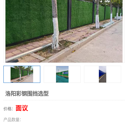
围挡
彩钢板
生产加工单板复合围挡 市
政围挡
洛阳彩钢围挡选型
面议
价格：
产品数量：