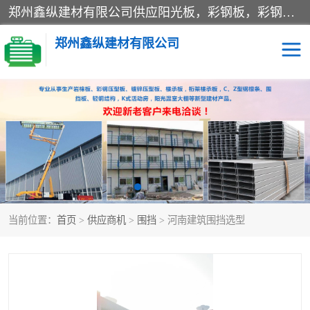
郑州鑫纵建材有限公司供应阳光板，彩钢板，彩钢钢构工程是一家集生产销售租赁安装于一体的企业，主要生产PC采光板，耐力板，仿古琉璃采光板，岩棉板、彩钢压型板、镀锌压型板、桁架楼承板，C、Z型钢檩条、围挡板、轻钢结构，阳光温室大棚等新型建材产品。公司旗下有多台移动式高空压瓦机租赁，承接全国各地业务，专业对外租赁各种型号压瓦机。
郑州鑫纵建材有限公司
高空瓦机租赁
ASA合成树脂仿古瓦
CZ型钢
FRP采光板
PC多层板
PC耐力板
当前位置：
首页
>
供应商机
>
围挡
> 河南建筑围挡选型
建筑围挡
楼层板
新型活动房
压型彩钢板
岩棉板
钢结构配件