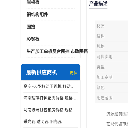
岩棉板
产品描述
钢结构配件
材质
围挡
结构
彩钢板
规格
生产加工单板复合围挡 市政围挡
可售卖地
类型
最新供应商机
更多
加工定制
高空760型移动压瓦机 移动升降制瓦设备租赁选郑州鑫纵
颜色
用途范围
河南玻璃打包箱房价格 规格 鑫纵建材按需定制
河南玻璃打包箱房价格 规格 鑫纵建材批发
济源建筑围
采光瓦 透明瓦 阳光瓦
在现代城市