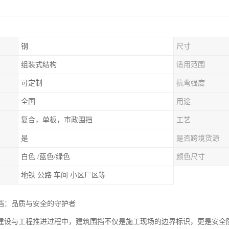
钢
尺寸
组装式结构
适用范围
可定制
抗弯强度
全国
用途
复合，单板，市政围挡
工艺
是
是否跨境货源
白色 /蓝色/绿色
颜色尺寸
地铁 公路 车间 小区厂区等
挡：品质与安全的守护者
建设与工程推进过程中，建筑围挡不仅是施工现场的边界标识，更是安全