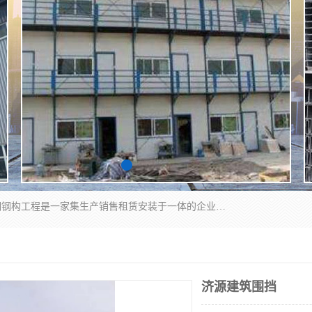
郑州鑫纵建材有限公司供应阳光板，彩钢板，彩钢钢构工程是一家集生产销售租赁安装于一体的企业，主要生产PC采光板，耐力板，仿古琉璃采光板，岩棉板、彩钢压型板、镀锌压型板、桁架楼承板，C、Z型钢檩条、围挡板、轻钢结构，阳光温室大棚等新型建材产品。公司旗下有多台移动式高空压瓦机租赁，承接全国各地业务，专业对外租赁各种型号压瓦机。
济源建筑围挡