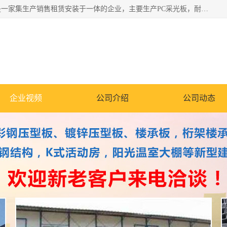
郑州鑫纵建材有限公司供应阳光板，彩钢板，彩钢钢构工程是一家集生产销售租赁安装于一体的企业，主要生产PC采光板，耐力板，仿古琉璃采光板，岩棉板、彩钢压型板、镀锌压型板、桁架楼承板，C、Z型钢檩条、围挡板、轻钢结构，阳光温室大棚等新型建材产品。公司旗下有多台移动式高空压瓦机租赁，承接全国各地业务，专业对外租赁各种型号压瓦机。
企业视频
公司介绍
公司动态