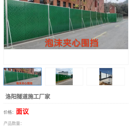
围挡
彩钢板
生产加工单板复合围挡 市
政围挡
洛阳隧道施工厂家
面议
价格：
产品数量：