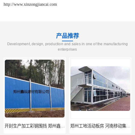
http://www.xinzongjiancai.com
产品推荐
Development, design, production and sales in one of the manufacturing
enterprises
好 鑫纵建材
郑州工地活动板房 河南移动集装箱房厂家直销