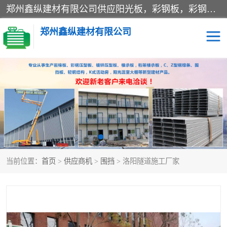
郑州鑫纵建材有限公司供应阳光板，彩钢板，彩钢钢构工程是一家集生产销售租赁安装于一体的企业，主要生产PC采光板，耐力板，仿古琉璃采光板，岩棉板、彩钢压型板、镀锌压型板、桁架楼承板，C、Z型钢檩条、围挡板、轻钢结构，阳光温室大棚等新型建材产品。公司旗下有多台移动式高空压瓦机租赁，承接全国各地业务，专业对外租赁各种型号压瓦机。
郑州鑫纵建材有限公司
高空瓦机租赁
ASA合成树脂仿古瓦
CZ型钢
FRP采光板
PC多层板
PC耐力板
当前位置：
首页
>
供应商机
>
围挡
> 洛阳隧道施工厂家
建筑围挡
楼层板
新型活动房
压型彩钢板
岩棉板
钢结构配件